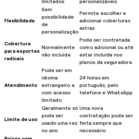
limitados
personalizáveis
Sem
Permite escolher e
possibilidade
Flexibilidade
adicionar coberturas
de
extras
personalização
Pode ser contratada
Cobertura
Normalmente
como adicional ou até
para esportes
não incluída
estar incluída nos
radicais
planos da seguradora
Pode ser em
idioma
24 horas em
Atendimento
estrangeiro e
português, pelo
com acesso
telefone e WhatsApp
limitado
Geralmente só
Uma nova
pode ser
contratação pode ser
Limite de uso
usado uma vez
feita sempre que
no ano
necessário
Países com