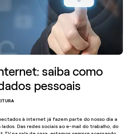
nternet: saiba como
 dados pessoais
EITURA
nectados à internet já fazem parte do nosso dia a
 lados. Das redes sociais ao e-mail do trabalho, do
t TV na sala de casa, estamos sempre acessando